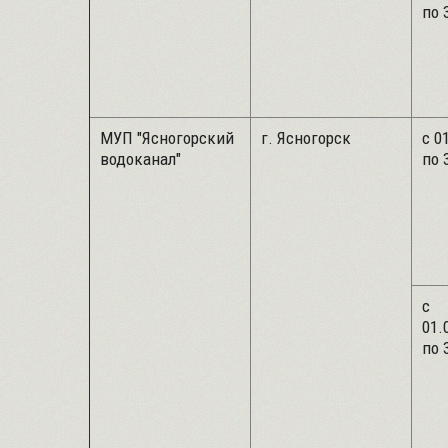
по 
МУП "Ясногорский
г. Ясногорск
с 
водоканал"
по 
с
01
по 