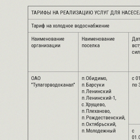
ТАРИФЫ НА РЕАЛИЗАЦИЮ УСЛУГ ДЛЯ НАСЕСЕЛЕ
Тариф на холодное водоснабжение
Наименование
Наименование
Да
организации
поселка
вст
сил
ОАО
п.Обидимо,
с 
"Тулагорводоканал"
п.Барсуки
по 
п.Ленинский
п.Ленинский-1,
с.Хрущево,
п.Плеханово,
п.Рождественский,
п.Октябрьский,
п.Молодежный
с
01