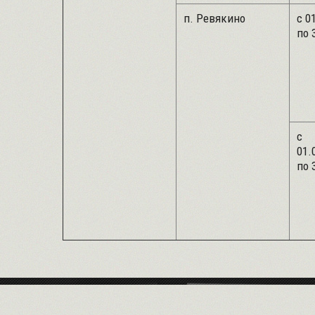
п. Ревякино
с 
по 
с
01
по 