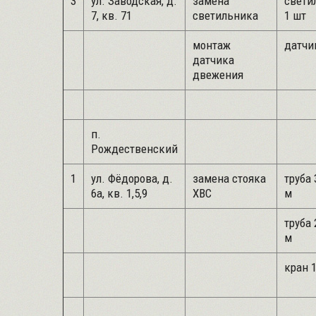
3
ул. Заводская, д.
замена
свети
7, кв. 71
светильника
1 шт
монтаж
датчик
датчика
двежения
п.
Рождественский
1
ул. Фёдорова, д.
замена стояка
труба 
6а, кв. 1,5,9
ХВС
м
труба 2
м
кран 1