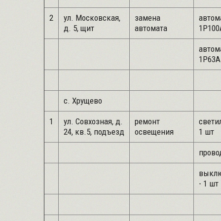
2
ул. Московская,
замена
автом
д. 5, щит
автомата
1Р100А
автом
1Р63А 
с. Хрущево
1
ул. Совхозная, д.
ремонт
свети
24, кв.5, подъезд
освещения
1 шт
провод
выклю
- 1 шт