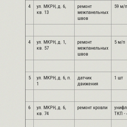
4
ул. МКРН, д. 6,
ремонт
59 м/
кв. 13
межпанельных
швов
4
ул. МКРН, д. 1,
ремонт
5 м/п
кв. 57
межпанельных
швов
5
ул. МКРН, д. 6, п.
датчик
1 шт
1
движения
6
ул. МКРН, д. 6,
ремонт кровли
унифл
кв. 74
ТКП - 