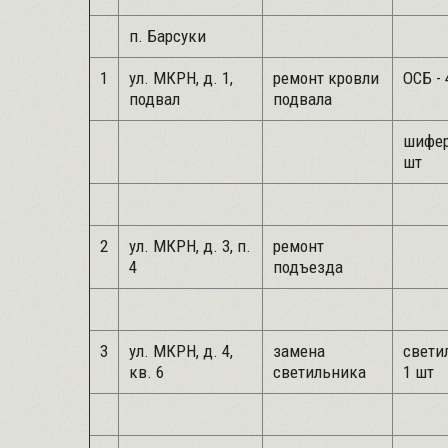
п. Барсуки
1
ул. МКРН, д. 1,
ремонт кровли
ОСБ - 
подвал
подвала
шифер
шт
2
ул. МКРН, д. 3, п.
ремонт
4
подъезда
3
ул. МКРН, д. 4,
замена
свети
кв. 6
светильника
1 шт