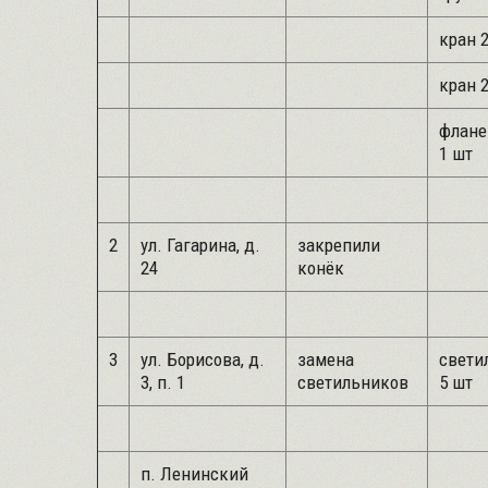
кран 2
кран 2
флане
1 шт
2
ул. Гагарина, д.
закрепили
24
конёк
3
ул. Борисова, д.
замена
свети
3, п. 1
светильников
5 шт
п. Ленинский