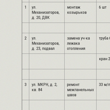
1
ул.
монтаж
6 шт
Механизаторов,
козырьков
д. 20, ДВК
2
ул.
замена уч-ка
труба 
Механизаторов,
лежака
д. 23, подвал
отопления
кран 2
3
ул. МКРН, д. 2,
ремонт
33 м/
кв. 84
межпанельных
швов