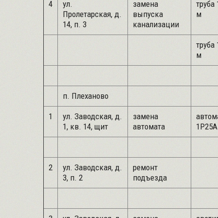
4
ул.
замена
труба 
Пролетарская, д.
выпуска
м
14, п. 3
канализации
труба 
м
п. Плеханово
1
ул. Заводская, д.
замена
автом
1, кв. 14, щит
автомата
1Р25А 
2
ул. Заводская, д.
ремонт
3, п. 2
подъезда