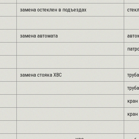
замена остеклен в подъездах
стек
замена автомата
автом
патро
замена стояка ХВС
труба
труба
кран 
кран 