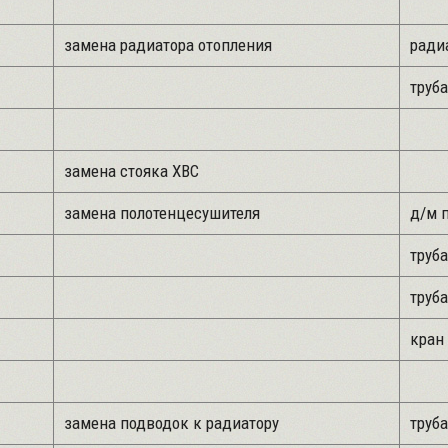
замена радиатора отопления
радиа
труба
замена стояка ХВС
замена полотенцесушителя
д/м 
труба
труба
кран 
замена подводок к радиатору
труба