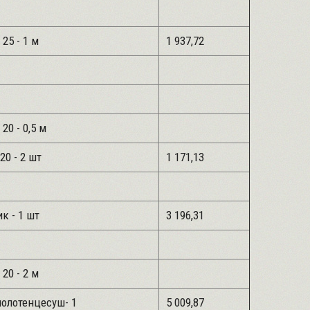
 25 - 1 м
1 937,72
 20 - 0,5 м
20 - 2 шт
1 171,13
к - 1 шт
3 196,31
 20 - 2 м
полотенцесуш- 1
5 009,87