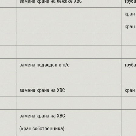
замена крана на лежаке ХВС
труба
кран 
кран 
замена подводок к п/с
труба
замена крана на ХВС
кран 
замена крана на ХВС
(кран собственника)