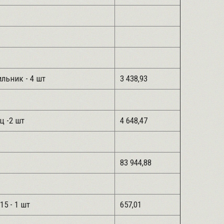
льник - 4 шт
3 438,93
ц -2 шт
4 648,47
83 944,88
15 - 1 шт
657,01