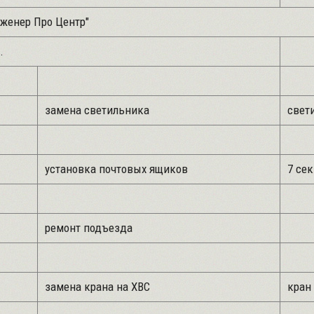
ер Про Центр"
.
замена светильника
свети
установка почтовых ящиков
7 сек
ремонт подъезда
замена крана на ХВС
кран 