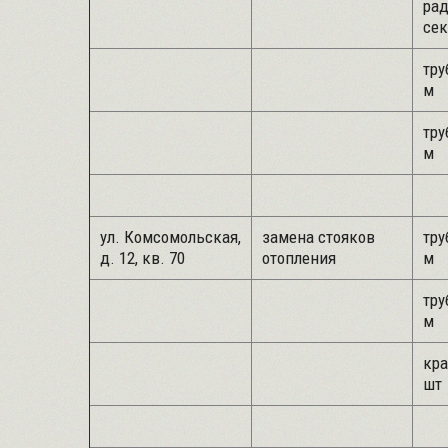
рад
сек
тру
м
тру
м
ул. Комсомольская,
замена стояков
тру
д. 12, кв. 70
отопления
м
тру
м
кра
шт