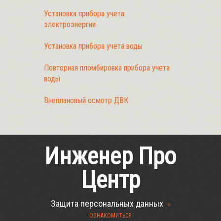
Установка прибора учета
электроэнергии
Установка прибора учета воды
Повторная пломбировка прибора учета
воды
Внеплановый осмотр ДВК
Инженер Про
Центр
Защита персональных данных
-->
ОЗНАКОМИТЬСЯ