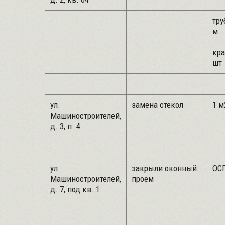
тру
м
кра
шт
ул.
замена стекол
1 м
Машиностроителей,
д. 3, п. 4
ул.
закрыли оконный
ОСП
Машиностроителей,
проем
д. 7, под кв. 1