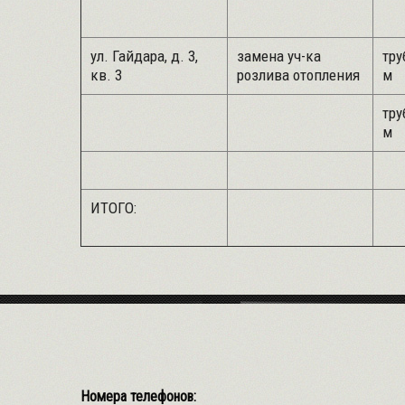
ул. Гайдара, д. 3,
замена уч-ка
тру
кв. 3
розлива отопления
м
тру
м
ИТОГО:
Номера телефонов: