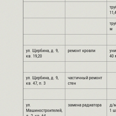
тру
11,
тру
м
ул. Щербина, д. 9,
ремонт кровли
уни
кв. 19,20
40 
ул. Щербина, д. 9,
частичный ремонт
кв. 47, п. 3
стен
ул.
замена радиатора
д/м
Машиностроителей,
1 ш
д. 2, кв. 64