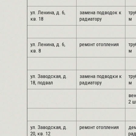
ул. Ленина, д. 6,
замена подводок к
тру
кв. 18
радиатору
м
ул. Ленина, д. 6,
ремонт отопления
тру
кв. 8
м
ул. Заводская, д.
замена подводки к
тру
18, подвал
радиатору
м
вен
2 ш
ул. Заводская, д.
ремонт отопления
де
20, кв. 12
рад