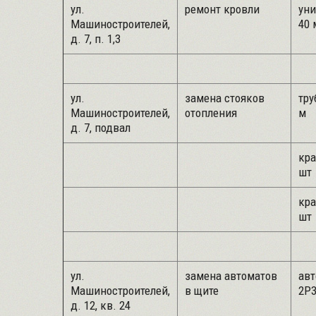
ул.
ремонт кровли
уни
Машиностроителей,
40 
д. 7, п. 1,3
ул.
замена стояков
тру
Машиностроителей,
отопления
м
д. 7, подвал
кра
шт
кра
шт
ул.
замена автоматов
авт
Машиностроителей,
в щите
2Р3
д. 12, кв. 24