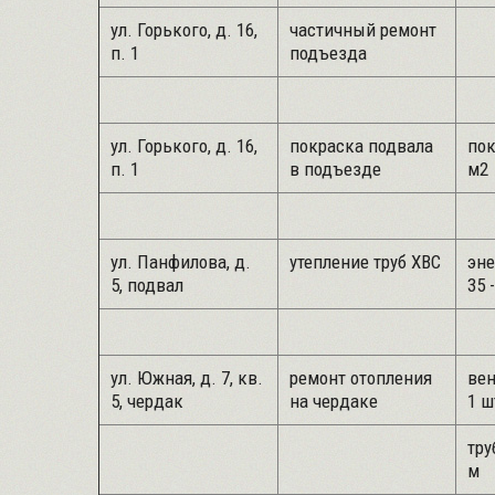
ул. Горького, д. 16,
частичный ремонт
п. 1
подъезда
ул. Горького, д. 16,
покраска подвала
пок
п. 1
в подъезде
м2
ул. Панфилова, д.
утепление труб ХВС
эн
5, подвал
35 
ул. Южная, д. 7, кв.
ремонт отопления
вен
5, чердак
на чердаке
1 ш
тру
м