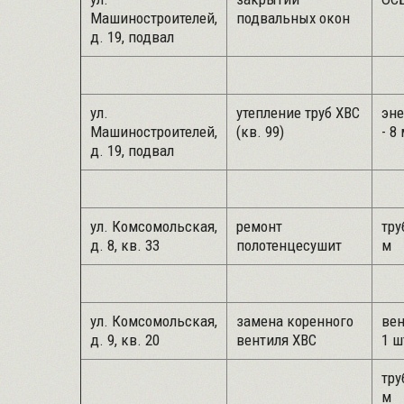
Машиностроителей,
подвальных окон
д. 19, подвал
ул.
утепление труб ХВС
эн
Машиностроителей,
(кв. 99)
- 8
д. 19, подвал
ул. Комсомольская,
ремонт
тру
д. 8, кв. 33
полотенцесушит
м
ул. Комсомольская,
замена коренного
вен
д. 9, кв. 20
вентиля ХВС
1 ш
тру
м