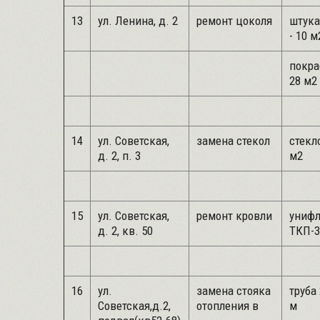
13
ул. Ленина, д. 2
ремонт цоколя
штука
- 10 м
покра
28 м2
14
ул. Советская,
замена стекол
стекло
д. 2, п. 3
м2
15
ул. Советская,
ремонт кровли
униф
д. 2, кв. 50
ТКП-3
16
ул.
замена стояка
труба 
Советская,д.2,
отопления в
м