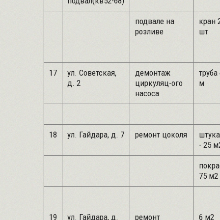
подвал(кв52-68)
подвале на
кран 2
розливе
шт
17
ул. Советская,
демонтаж
труба 
д. 2
циркуляц-ого
м
насоса
18
ул. Гайдара, д. 7
ремонт цоколя
штука
- 25 м
покра
75 м2
19
ул. Гайдара, д.
ремонт
6 м2