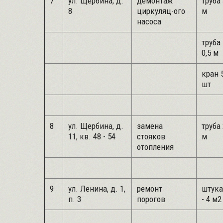
7
ул. Щербина, д.
демонтаж
труба 
8
циркуляц-ого
м
насоса
труба 
0,5 м
кран 5
шт
8
ул. Щербина, д.
замена
труба 
11, кв. 48 - 54
стояков
м
отопления
9
ул. Ленина, д. 1,
ремонт
штука
п. 3
порогов
- 4 м2