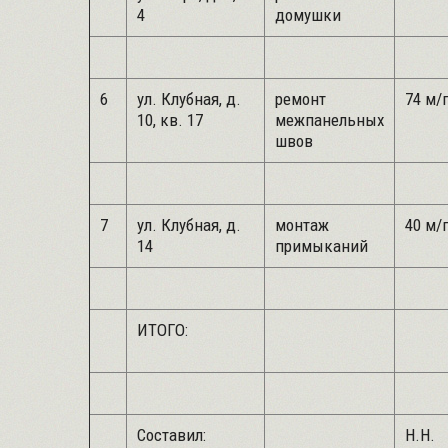
4
домушки
6
ул. Клубная, д.
ремонт
74 м/
10, кв. 17
межпанельных
швов
7
ул. Клубная, д.
монтаж
40 м/
14
примыканий
ИТОГО:
Составил:
Н.Н.