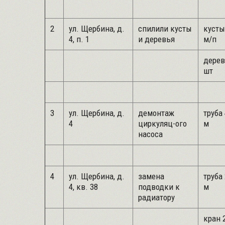
2
ул. Щербина, д.
спилили кусты
кусты
4, п. 1
и деревья
м/п
дерев
шт
3
ул. Щербина, д.
демонтаж
труба 
4
циркуляц-ого
м
насоса
4
ул. Щербина, д.
замена
труба 
4, кв. 38
подводки к
м
радиатору
кран 2