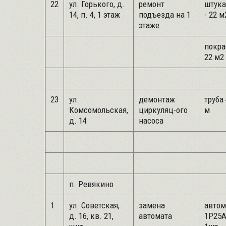
22
ул. Горького, д.
ремонт
штука
14, п. 4, 1 этаж
подъезда на 1
- 22 м
этаже
покра
22 м2
23
ул.
демонтаж
труба 
Комсомольская,
циркуляц-ого
м
д. 14
насоса
п. Ревякино
1
ул. Советская,
замена
автом
д. 16, кв. 21,
автомата
1Р25А