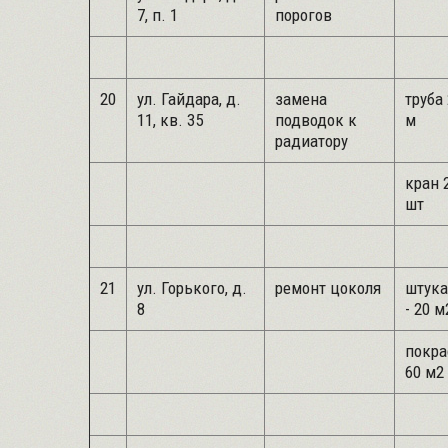
7, п. 1
порогов
20
ул. Гайдара, д.
замена
труба 
11, кв. 35
подводок к
м
радиатору
кран 2
шт
21
ул. Горького, д.
ремонт цоколя
штука
8
- 20 м
покра
60 м2