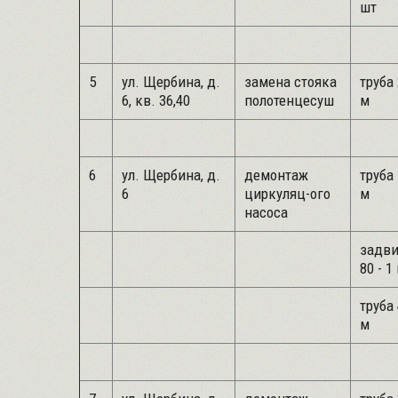
шт
5
ул. Щербина, д.
замена стояка
труба 
6, кв. 36,40
полотенцесуш
м
6
ул. Щербина, д.
демонтаж
труба 
6
циркуляц-ого
м
насоса
задв
80 - 1
труба 
м