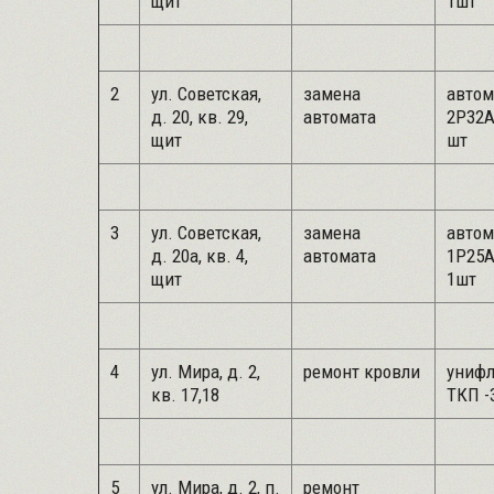
щит
1шт
2
ул. Советская,
замена
автом
д. 20, кв. 29,
автомата
2Р32А
щит
шт
3
ул. Советская,
замена
автом
д. 20а, кв. 4,
автомата
1Р25А
щит
1шт
4
ул. Мира, д. 2,
ремонт кровли
униф
кв. 17,18
ТКП -
5
ул. Мира, д. 2, п.
ремонт