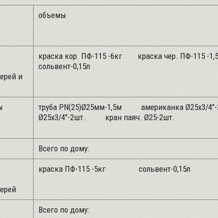
объемы
краска кор. ПФ-115 -6кг краска чер. 
сольвент-0,15л
ерей и
ы
труба PN(25)Ø25мм-1,5м американка Ø25х3/4"
Ø25х3/4"-2шт. кран паяч. Ø25-2шт.
Всего по дому:
краска ПФ-115 -5кг сольвент-0
ерей
Всего по дому: