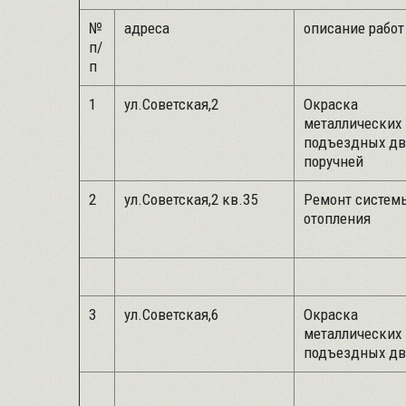
№
адреса
описание работ
п/
п
1
ул.Советская,2
Окраска
металлических
подъездных дв
поручней
2
ул.Советская,2 кв.35
Ремонт систем
отопления
3
ул.Советская,6
Окраска
металлических
подъездных дв