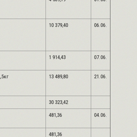
-0,5л
10 379,40
06.06.
0,15л
1 914,43
07.06.
 ПФ-115 -1,5кг
13 489,80
21.06.
30 323,42
481,36
04.06.
481,36