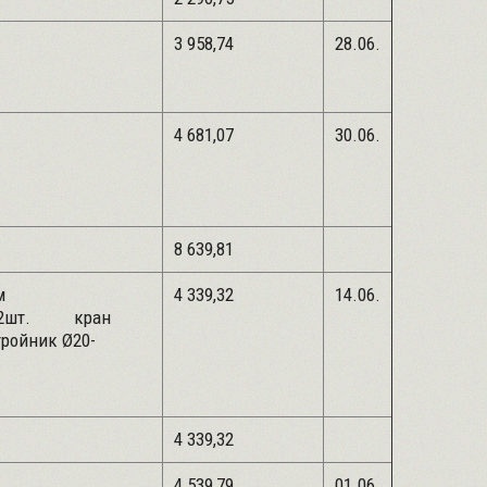
3 958,74
28.06.
0,1л
4 681,07
30.06.
8 639,81
м-0,4м
4 339,32
14.06.
4"-2шт. кран
йник Ø20-
4 339,32
0,25л
4 539,79
01.06.