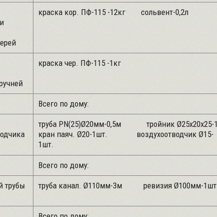
краска кор. ПФ-115 -12кг сольвент
и
верей
краска чер. ПФ-115 -1кг
ручней
Всего по дому:
труба PN(25)Ø20мм-0,5м тройник Ø25
водчика
кран паяч. Ø20-1шт. воздухоотводчик Ø15-
1шт.
Всего по дому:
й трубы
труба канал. Ø110мм-3м ревизия Ø10
Всего по дому: