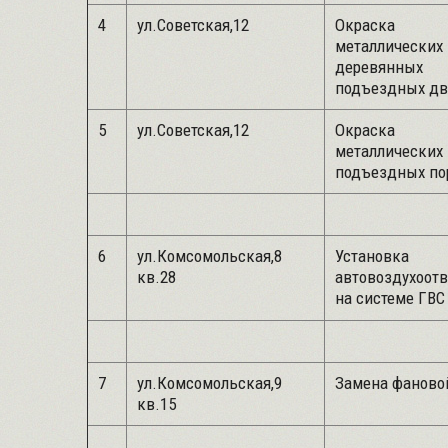
4
ул.Советская,12
Окраска
металлических 
деревянных
подъездных д
5
ул.Советская,12
Окраска
металлических
подъездных по
6
ул.Комсомольская,8
Установка
кв.28
автовоздухоот
на системе ГВС
7
ул.Комсомольская,9
Замена фаново
кв.15