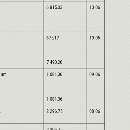
-0,2л
6 815,03
13.06.
675,17
19.06.
7 490,20
х20х25-1шт.
1 081,36
09.06.
1 081,36
0мм-1шт.
2 296,75
08.06.
2 296,75