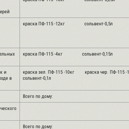
ерей
краска ПФ-115 -12кг сольвент
тельных
краска ПФ-115 -4кг сольвент-
к и
краска зел. ПФ-115 -10кг краска чер.
ходе в
сольвент-0,1л
Всего по дому:
ического
Всего по дому: