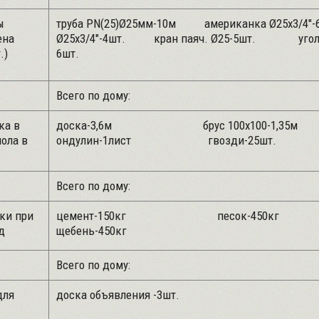
ы
труба PN(25)Ø25мм-10м американка Ø25х3/4"-
ена
Ø25х3/4"-4шт. кран паяч. Ø25-5шт. уголо
.)
6шт.
Всего по дому:
ка в
доска-3,6м брус 100х100-1,
ола в
ондулин-1лист гвозди-2
Всего по дому:
ки при
цемент-150кг песок-4
д
щебень-450кг
Всего по дому:
для
доска объявления -3шт.