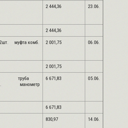
30кг
2 444,36
23.06.
2 444,36
-2шт. муфта комб.
2 001,75
06.06.
2 001,75
кг труба
6 671,83
05.06.
. манометр
6 671,83
1л
830,97
14.06.