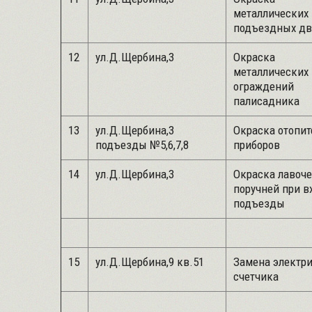
металлических
подъездных дв
12
ул.Д.Щербина,3
Окраска
металлических
ограждений
палисадника
13
ул.Д.Щербина,3
Окраска отопи
подъезды №5,6,7,8
приборов
14
ул.Д.Щербина,3
Окраска лавоче
поручней при в
подъезды
15
ул.Д.Щербина,9 кв.51
Замена электр
счетчика