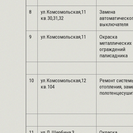
8
ул.Комсомольская,11
Замена
кв.30,31,32
автоматическо
выключателя
9
ул.Комсомольская,11
Окраска
металлических
ограждений
палисадника
10
ул.Комсомольская,12
Ремонт систем
кв.104
отопления, зам
полотенцесуши
11
ул.Д.Щербина,3
Окраска