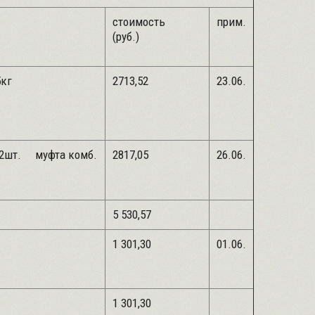
стоимость
прим.
(руб.)
ПФ-115 -1,5кг
2713,52
23.06.
-2шт. муфта комб.
2817,05
26.06.
5 530,57
,15л
1 301,30
01.06.
1 301,30