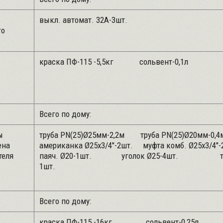
выкл. автомат. 32А-3шт.
го
краска ПФ-115 -5,5кг сольвент-
Всего по дому:
ы
труба PN(25)Ø25мм-2,2м труба PN(25)Ø20м
ена
американка Ø25х3/4"-2шт. муфта комб. Ø25х3/
теля
паяч. Ø20-1шт. уголок Ø25-4шт. тро
1шт.
Всего по дому:
краска ПФ-115 -16кг сольвент-