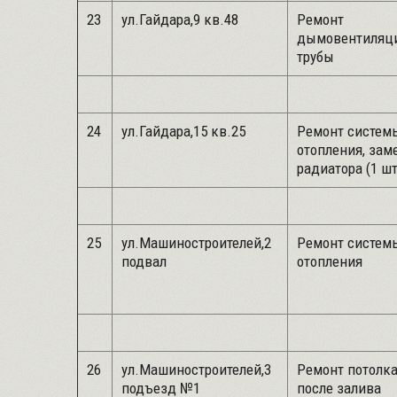
23
ул.Гайдара,9 кв.48
Ремонт
дымовентиляц
трубы
24
ул.Гайдара,15 кв.25
Ремонт систем
отопления, зам
радиатора (1 шт
25
ул.Машиностроителей,2
Ремонт систем
подвал
отопления
26
ул.Машиностроителей,3
Ремонт потолка
подъезд №1
после залива