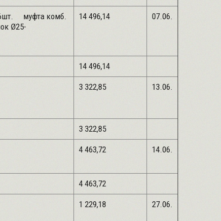
6шт. муфта комб.
14 496,14
07.06.
к Ø25-
14 496,14
35м
3 322,85
13.06.
5шт.
3 322,85
50кг
4 463,72
14.06.
4 463,72
1 229,18
27.06.