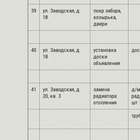
39
ул. Заводская, д.
покр забора,
18
козырька,
двери
40
ул. Заводская, д.
установка
дос
18
доски
объявления
41
ул. Заводская, д.
замена
д/м
20, кв. 3
радиатора
рад
отопления
шт
труб