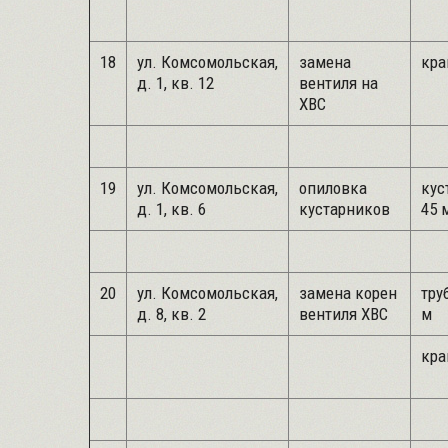
18
ул. Комсомольская,
замена
кра
д. 1, кв. 12
вентиля на
ХВС
19
ул. Комсомольская,
опиловка
кус
д. 1, кв. 6
кустарников
45 
20
ул. Комсомольская,
замена корен
труб
д. 8, кв. 2
вентиля ХВС
м
кра