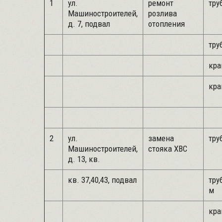
1
ул.
ремонт
труб
Машиностроителей,
розлива
д. 7, подвал
отопления
труб
кра
кра
2
ул.
замена
труб
Машиностроителей,
стояка ХВС
д. 13, кв.
кв. 37,40,43, подвал
труб
м
кра