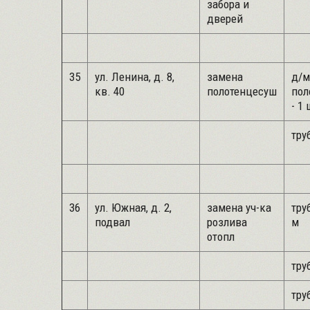
забора и
дверей
35
ул. Ленина, д. 8,
замена
д/м
кв. 40
полотенцесуш
пол
- 1 
труб
36
ул. Южная, д. 2,
замена уч-ка
труб
подвал
розлива
м
отопл
труб
труб