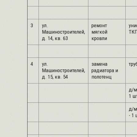
3
ул.
ремонт
уни
Машиностроителей,
мягкой
ТКП
д. 14, кв. 63
кровли
4
ул.
замена
труб
Машиностроителей,
радиатора и
д. 15, кв. 54
полотенц
д/м
1 ш
д/м
- 1 