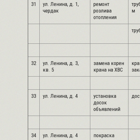
31
ул. Ленина, д. 1,
ремонт
труб
чердак
розлива
м
отопления
труб
32
ул. Ленина, д. 3,
замена корен
кра
кв. 5
крана на ХВС
зак
33
ул. Ленина, д. 4
установка
дос
досок
объявлений
34
ул. Ленина, д. 4
покраска