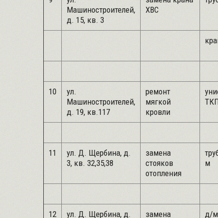
Машиностроителей,
ХВС
д. 15, кв. 3
кра
10
ул.
ремонт
уни
Машиностроителей,
мягкой
ТКП
д. 19, кв.117
кровли
11
ул. Д. Щербина, д.
замена
труб
3, кв. 32,35,38
стояков
м
отопления
12
ул. Д. Щербина, д.
замена
д/м