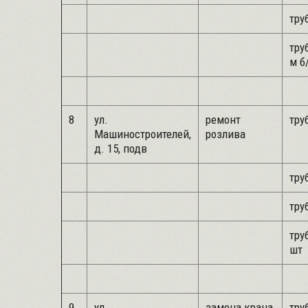
труб
труб
м б
8
ул.
ремонт
труб
Машиностроителей,
розлива
д. 15, подв
труб
труб
труб
шт
9
ул.
замена крана
труб