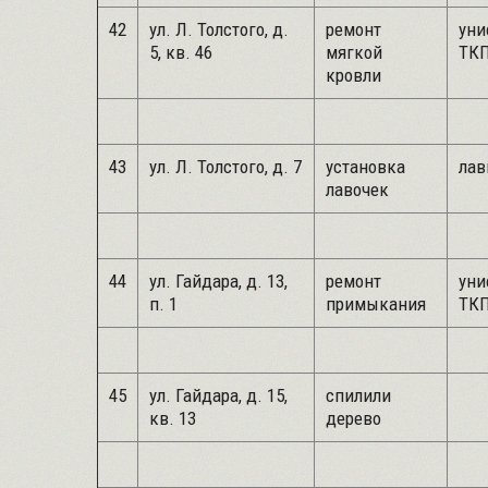
42
ул. Л. Толстого, д.
ремонт
уни
5, кв. 46
мягкой
ТКП
кровли
43
ул. Л. Толстого, д. 7
установка
лав
лавочек
44
ул. Гайдара, д. 13,
ремонт
уни
п. 1
примыкания
ТКП
45
ул. Гайдара, д. 15,
спилили
кв. 13
дерево