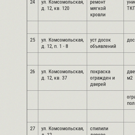
24
ул. Комсомольская,
ремонт
уни
д. 12, кв. 120
мягкой
ТКП
кровли
25
ул. Комсомольская,
уст досок
дос
д. 12, п. 1 - 8
объявлений
26
ул. Комсомольская,
покраска
две
д. 12, кв. 37
огражден и
м2
дверей
огр
пол
27
ул. Комсомольская,
спилили
д. 12
дерево