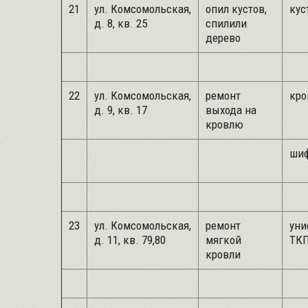
21
ул. Комсомольская,
опил кустов,
кус
д. 8, кв. 25
спилили
дерево
22
ул. Комсомольская,
ремонт
кро
д. 9, кв. 17
выхода на
кровлю
шиф
23
ул. Комсомольская,
ремонт
уни
д. 11, кв. 79,80
мягкой
ТКП
кровли