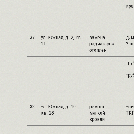
кра
37
ул. Южная, д. 2, кв.
замена
д/м
11
радиаторов
2 ш
отоплен
труб
труб
38
ул. Южная, д. 10,
ремонт
уни
кв. 28
мягкой
ТКП
кровли