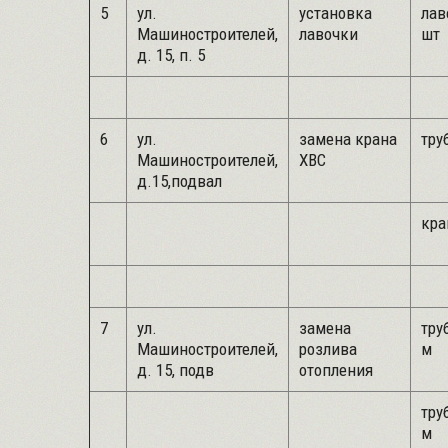
5
ул.
установка
лав
Машиностроителей,
лавочки
шт
д. 15, п. 5
6
ул.
замена крана
труб
Машиностроителей,
ХВС
д.15,подвал
кра
7
ул.
замена
труб
Машиностроителей,
розлива
м
д. 15, подв
отопления
труб
м