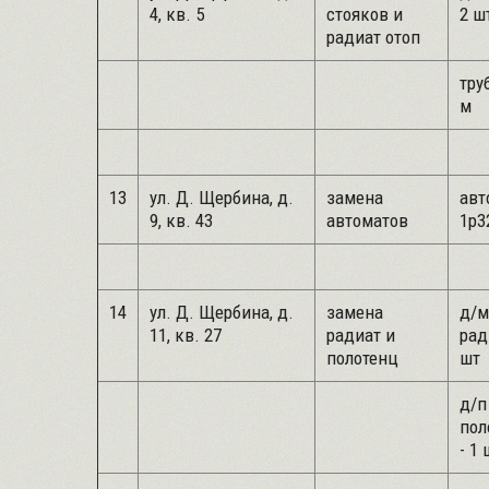
4, кв. 5
стояков и
2 ш
радиат отоп
труб
м
13
ул. Д. Щербина, д.
замена
авт
9, кв. 43
автоматов
1р3
14
ул. Д. Щербина, д.
замена
д/м
11, кв. 27
радиат и
рад
полотенц
шт
д/п
пол
- 1 