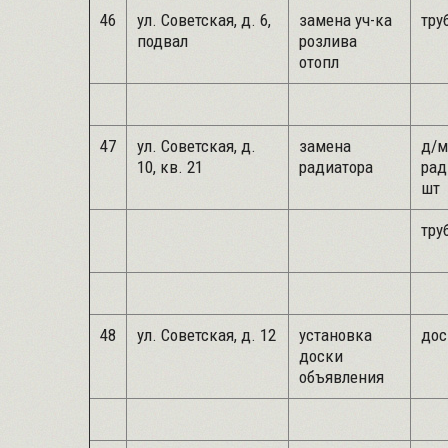
46
ул. Советская, д. 6,
замена уч-ка
труб
подвал
розлива
отопл
47
ул. Советская, д.
замена
д/м
10, кв. 21
радиатора
рад
шт
труб
48
ул. Советская, д. 12
установка
дос
доски
объявления