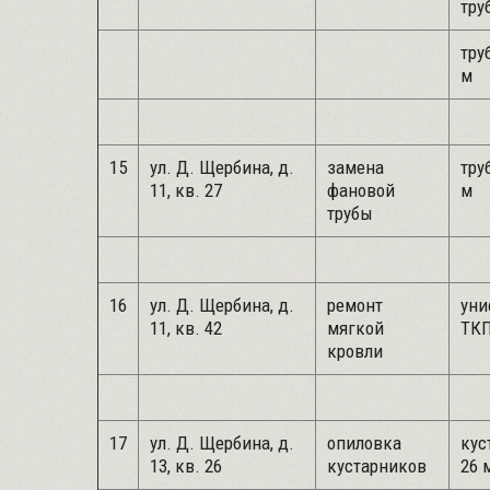
труб
труб
м
15
ул. Д. Щербина, д.
замена
труб
11, кв. 27
фановой
м
трубы
16
ул. Д. Щербина, д.
ремонт
уни
11, кв. 42
мягкой
ТКП
кровли
17
ул. Д. Щербина, д.
опиловка
кус
13, кв. 26
кустарников
26 